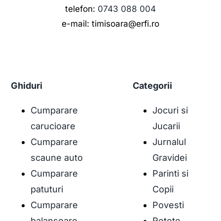
telefon:
0743 088 004
e-mail: timisoara@erfi.ro
Ghiduri
Categorii
Cumparare
Jocuri si
carucioare
Jucarii
Cumparare
Jurnalul
scaune auto
Gravidei
Cumparare
Parinti si
patuturi
Copii
Cumparare
Povesti
balansoare
Retete