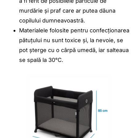
a fi ferit de posibilele particule de
murdărie și praf care ar putea dăuna
copilului dumneavoastră.
Materialele folosite pentru confecționarea
pătuțului nu sunt toxice și, la nevoie, se
pot șterge cu o cârpă umedă, iar salteaua
se spală la 30°C.