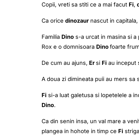
Copii, vreti sa stiti ce a mai facut
Fi
,
Ca orice
dinozaur
nascut in capitala,
Familia
Dino
s-a urcat in masina si a 
Rox e o domnisoara
Dino
foarte frum
De cum au ajuns,
Er
si
Fi
au inceput s
A doua zi dimineata puii au mers sa se
Fi
si-a luat galetusa si lopetelele a 
Dino
.
Ca din senin insa, un val mare a venit
plangea in hohote in timp ce
Fi
striga