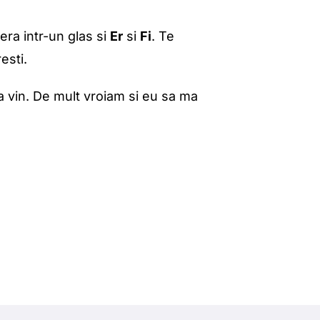
era intr-un glas si
Er
si
Fi
. Te
esti.
a vin. De mult vroiam si eu sa ma