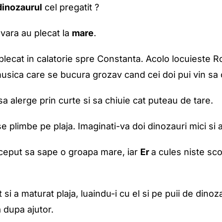
dinozaurul
cel pregatit ?
 vara au plecat la
mare
.
plecat in calatorie spre Constanta. Acolo locuieste Rox
usica care se bucura grozav cand cei doi pui vin sa o
a alerge prin curte si sa chiuie cat puteau de tare.
 plimbe pe plaja. Imaginati-va doi dinozauri mici si a
inceput sa sape o groapa mare, iar
Er
a cules niste sc
 si a maturat plaja, luaindu-i cu el si pe puii de dinoz
 dupa ajutor.