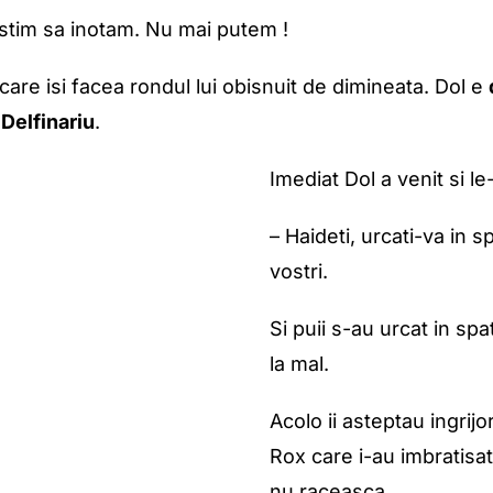
u stim sa inotam. Nu mai putem !
l care isi facea rondul lui obisnuit de dimineata. Dol e
a
Delfinariu
.
Imediat Dol a venit si le
– Haideti, urcati-va in s
vostri.
Si puii s-au urcat in spa
la mal.
Acolo ii asteptau ingrij
Rox care i-au imbratisat
nu raceasca.